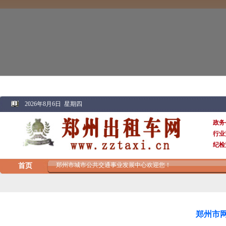
张朋林
巡
程平
巡
张凯
巡
中原汽贸
巡游
长剑公司
巡游
宏光公司
巡游
晨曦公司
巡游
晨曦公司
巡游
白鸽公司
巡游