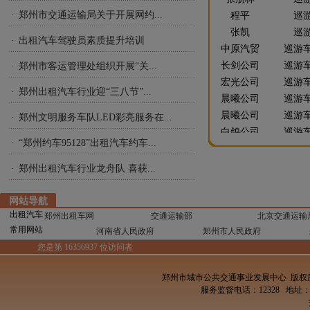
程平
巡
郑州市交通运输局关于开展网约...
·
张凯
巡
出租汽车驾驶员素质提升培训
·
中原汽贸
巡游
长剑公司
巡游
郑州市客运管理处组织开展“关...
·
宏光公司
巡游
郑州出租汽车行业迎“三八节”...
·
晨曦公司
巡游
晨曦公司
巡游
郑州文明服务车队LED彩亮服务在...
·
白鸽公司
巡游
弓百泉
巡
“郑州约车95128”出租汽车约车...
·
张申红
巡
郑州出租汽车行业龙舟队 喜获...
·
高云飞
巡
李晓丽
巡
网站导航
乔红军
巡
出租汽车
郑州出租车网
交通运输部
北京交通运输
刘晓丽
巡
常用网站
河南省人民政府
郑州市人民政府
肖杭
巡
您是第 16356937 位访问者
王胜利
巡
胡伟峰
巡
郑州市城市公共交通事业发展中心 版
服务监督电话：12328 地址
王新利
巡
康朋成
巡