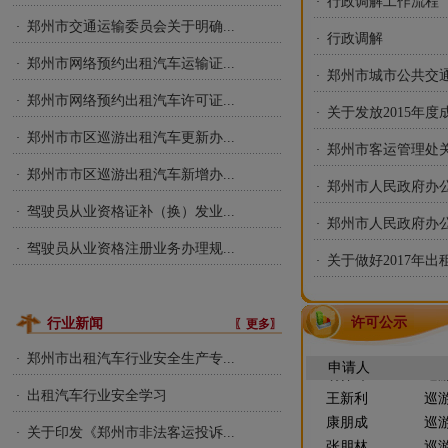
行政调解工作流程
·
郑州市交通运输委员会关于明确...
·
行政调解
·
郑州市网络预约出租汽车运输证...
·
郑州市城市公共交通
·
郑州市网络预约出租汽车许可证...
·
关于发放2015年度
·
郑州市市区巡游出租汽车更新办...
·
郑州市客运管理处关
·
弓百泉
巡
郑州市市区巡游出租汽车新增办...
·
郑州市人民政府办公
·
张申红
巡
驾驶员从业资格证补（换）发业...
·
高云飞
巡
郑州市人民政府办公
·
李晓丽
巡
驾驶员从业资格注册业务办理规...
·
关于做好2017年出
·
乔红军
巡
刘晓丽
巡
肖杭
巡
许可公示
行业新闻
〖更多〗
王胜利
巡
郑州市出租汽车行业安全生产专...
·
胡伟峰
巡
申请人
王新利
巡
出租汽车行业安全学习
·
康朋成
巡
关于印发《郑州市非法客运投诉...
·
张朋林
巡