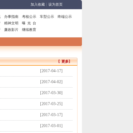
加入收藏
┊
设为首页
规
办事指南
考核公示
车型公示
终端公示
请
精神文明
曝
光
台
析
廉政影片
继续教育
〖更多〗
[2017-04-17]
[2017-04-02]
[2017-03-30]
[2017-03-25]
[2017-03-17]
[2017-03-01]