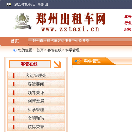
2026年8月6日 星期四
政务
行业
纪检
郑州市出租汽车客运服务中心欢迎您！
首页
您的位置：
首页
>
客管在线
> 科学管理
科学管理
客管在线
客运管理处
客运要闻
领导关怀
创新发展
科学管理
文明和谐
获得荣誉