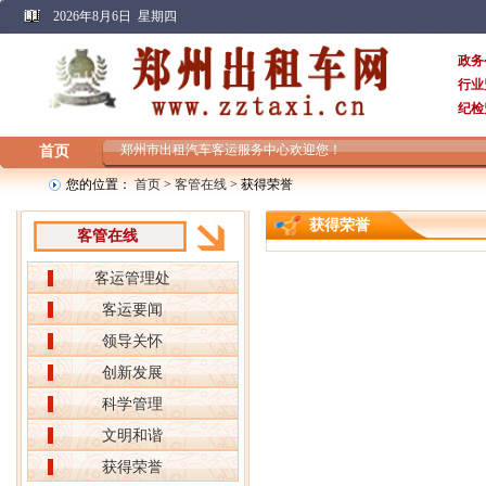
2026年8月6日 星期四
政务
行业
纪检
郑州市出租汽车客运服务中心欢迎您！
首页
您的位置：
首页
>
客管在线
> 获得荣誉
获得荣誉
客管在线
客运管理处
客运要闻
领导关怀
创新发展
科学管理
文明和谐
获得荣誉